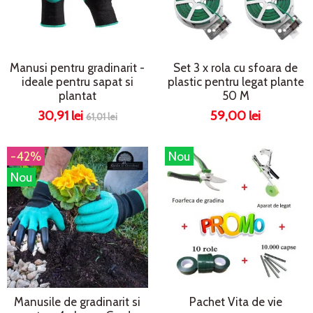
Manusi pentru gradinarit -
Set 3 x rola cu sfoara de
ideale pentru sapat si
plastic pentru legat plante
plantat
50 M
30,91 lei
59,00 lei
61,01 lei
-42%
Nou
Nou
Manusile de gradinarit si
Pachet Vita de vie