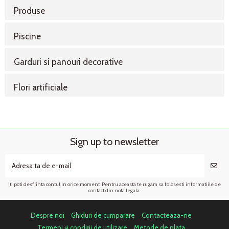
Produse
Piscine
Garduri si panouri decorative
Flori artificiale
Sign up to newsletter
Iti poti desfiinta contul in orice moment. Pentru aceasta te rugam sa folosesti informatiile de
contact din nota legala.
Despre noi
Ghiduri de cumparare
Contacteaza-ne
Termeni și condiții de utilizare
Metode de plata