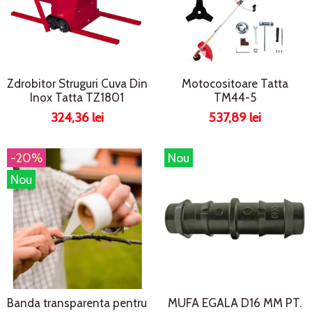
Zdrobitor Struguri Cuva Din
Motocositoare Tatta
Inox Tatta TZ1801
TM44-5
324,36 lei
537,89 lei
-20%
Nou
Nou
Banda transparenta pentru
MUFA EGALA D16 MM PT.