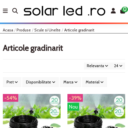
0
Acasa
Produse
Scule si Unelte
Articole gradinarit
Articole gradinarit
Relevanta
24
Pret
Disponibilitate
Marca
Material
-54%
-39%
Nou