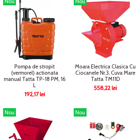
Nou
Nou
Pompa de stropit
Moara Electrica Clasica Cu
(vermorel) actionata
Ciocanele Nr.3, Cuva Mare
manual Tatta TP-18 PM, 16
Tatta TM11D
L
558,22 lei
192,17 lei
Nou
Nou