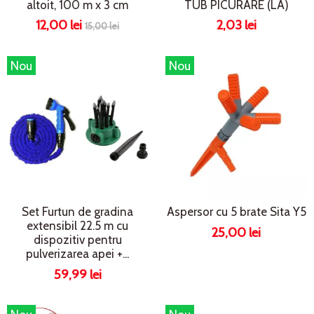
altoit, 100 m x 3 cm
TUB PICURARE (LA)
12,00 lei
2,03 lei
15,00 lei
Nou
Nou
Set Furtun de gradina
Aspersor cu 5 brate Sita Y5
extensibil 22.5 m cu
25,00 lei
dispozitiv pentru
pulverizarea apei +...
59,99 lei