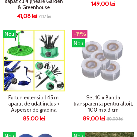
sapat cu 4 gheare Garden
149,00 lei
& Greenhouse
41,08 lei
71,17 lei
Nou
-19%
Nou
Furtun extensibil 45 m,
Set 10 x Banda
aparat de udat inclus +
transparenta pentru altoit,
Aspersor de gradina
100 m x 3 cm
85,00 lei
89,00 lei
110,00 lei
Nou
Nou