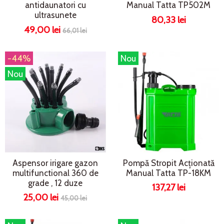
antidaunatori cu
Manual Tatta TP502M
ultrasunete
80,33 lei
49,00 lei
66,01 lei
-44%
Nou
Nou
Aspensor irigare gazon
Pompă Stropit Acționată
multifunctional 360 de
Manual Tatta TP-18KM
grade , 12 duze
137,27 lei
25,00 lei
45,00 lei