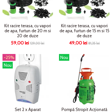
Kit racire terasa, cu vapori
Kit racire terasa, cu vapori
de apa, furtun de 20 m si
de apa, furtun de 15 m si 15
20 de duze
de duze
59,00 lei
49,00 lei
129,00 lei
81,35 lei
-25%
Nou
Nou
Set 2 x Aparat
Pompă Stropit Acționată