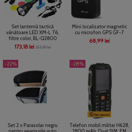
Set lanternă tactică
Mini localizator magnetic
vânătoare LED XM-L T6,
cu microfon GPS GF-7
filtre color, BL-Q2800
68,99 lei
173,18 lei
253,18 lei
-22%
-28%
Stoc epuizat
Set 2 x Parasolar negru
Telefon mobil militar H628,
pentru geamurile auto
2800 mAh, Dual SIM, FM