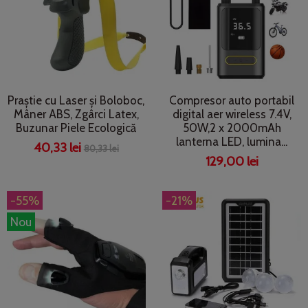
Praștie cu Laser și Boloboc,
Compresor auto portabil
Mâner ABS, Zgârci Latex,
digital aer wireless 7.4V,
Buzunar Piele Ecologică
50W,2 x 2000mAh
lanterna LED, lumina...
40,33 lei
80,33 lei
129,00 lei
-55%
-21%
Nou