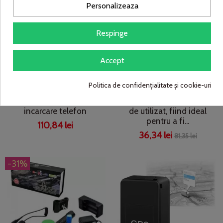
Personalizeaza
Respinge
Accept
Politica de confidențialitate și cookie-uri
Set 3 x lampa solara
Felinar solar LED
reincarcabila cu functie
reincarcabil - foarte simplu
incarcare telefon
de utilizat, fiind ideal
pentru a fi...
110,84 lei
36,34 lei
81,35 lei
-31%