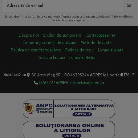
Iti poti desfiinta contul in orice moment. Pentru aceasta te rugam sa folosesti informatiile de
contact din nota legala.
Despre noi
Ghiduri de cumparare
Contacteaza-ne
Termeni și condiții de utilizare
Metode de plata
Politica de confidentialitate
Politica de retur
Livrare si plata
Solicita factura
Formular Retur
Solar LED .ro
SC Anto Mag SRL RO46295244 ADRESA: Libertatii 178, IF
0761.727.609
contact@solarled.ro