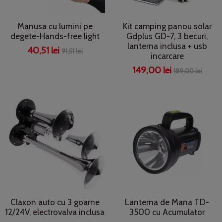
Manusa cu lumini pe
Kit camping panou solar
degete-Hands-free light
Gdplus GD-7, 3 becuri,
lanterna inclusa + usb
40,51 lei
91,51 lei
incarcare
149,00 lei
189,00 lei
Claxon auto cu 3 goarne
Lanterna de Mana TD-
12/24V, electrovalva inclusa
3500 cu Acumulator