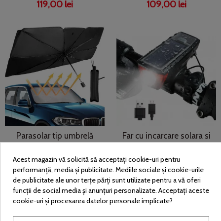
119,00 lei
109,00 lei
Parasolar tip umbrelă
Far cu incarcare solara si
pentru parbriz, 134 x 80
claxon pentru bicicleta,
cm, protecție UV,
trotineta LY-17
Acest magazin vă solicită să acceptați cookie-uri pentru
mecanism umbrelă,...
99,00 lei
performanță, media și publicitate. Mediile sociale și cookie-urile
49,01 lei
de publicitate ale unor terțe părți sunt utilizate pentru a vă oferi
funcții de social media și anunțuri personalizate. Acceptați aceste
cookie-uri și procesarea datelor personale implicate?
-55%