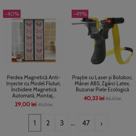
-40%
-49%
Perdea Magnetică Anti-
Praștie cu Laser și Boloboc,
Insecte cu Model Fluturi,
Mâner ABS, Zgârci Latex,
Închidere Magnetică
Buzunar Piele Ecologică
Automată, Montaj...
40,33 lei
80,33 lei
29,00 lei
49,01 lei
1
2
3
…
47