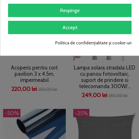
-11%
-28%
Respinge
Accept
Politica de confidențialitate și cookie-uri
Acoperis pentru cort
Lampa solara stradala LED
pavilion 3 x 4.5m,
cu panou fotovoltaic,
impermeabil
suport de prindere si
telecomanda 300W/...
220,00 lei
250,00 lei
249,00 lei
350,00 lei
-50%
-25%