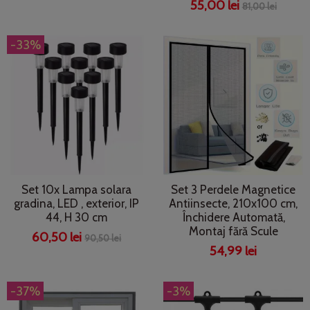
55,00 lei
81,00 lei
-33%
Set 10x Lampa solara
Set 3 Perdele Magnetice
gradina, LED , exterior, IP
Antiinsecte, 210x100 cm,
44, H 30 cm
Închidere Automată,
Montaj fără Scule
60,50 lei
90,50 lei
54,99 lei
-37%
-3%