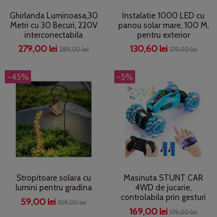
Ghirlanda Luminoasa,30
Instalatie 1000 LED cu
Metri cu 30 Becuri, 220V
panou solar mare, 100 M,
interconectabila
pentru exterior
279,00 lei
130,60 lei
289,00 lei
179,00 lei
-45%
-5%
Stropitoare solara cu
Masinuta STUNT CAR
lumini pentru gradina
4WD de jucarie,
controlabila prin gesturi
59,00 lei
109,00 lei
169,00 lei
179,00 lei