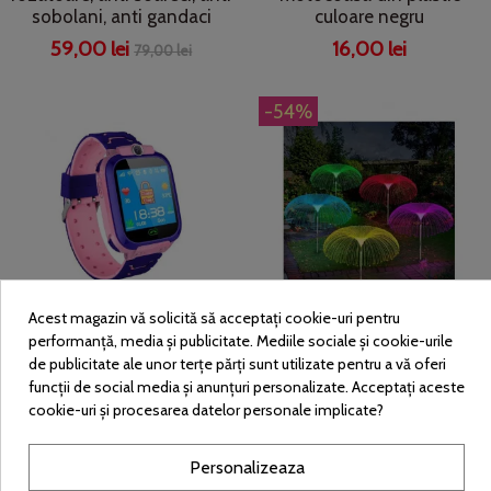
sobolani, anti gandaci
culoare negru
59,00 lei
16,00 lei
79,00 lei
-54%
Acest magazin vă solicită să acceptați cookie-uri pentru
Smartwatch pentru Copii
Set 2 x Lampa solara tip
performanță, media și publicitate. Mediile sociale și cookie-urile
cu Monitorizare Locație
meduza cu fibra optica
de publicitate ale unor terțe părți sunt utilizate pentru a vă oferi
GPS și Funcție de Telefon,
LED RGB
funcții de social media și anunțuri personalizate. Acceptați aceste
Curea Silicon
cookie-uri și procesarea datelor personale implicate?
59,00 lei
129,00 lei
68,99 lei
Personalizeaza