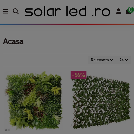
0
Acasa
Relevanta
24
-56%