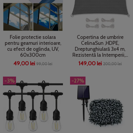
Folie protectie solara
Copertina de umbrire
pentru geamuri interioare,
CelinaSun ,HDPE,
cu efect de oglinda, UV,
Dreptunghiulară 3x4 m,
60x300cm
Rezistentă la Intemperii,...
49,00 lei
149,00 lei
99,00 lei
200,00 lei
-3%
-27%