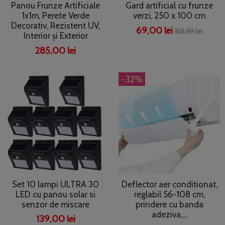
Panou Frunze Artificiale
Gard artificial cu frunze
1x1m, Perete Verde
verzi, 250 x 100 cm
Decorativ, Rezistent UV,
69,00 lei
158,99 lei
Interior și Exterior
285,00 lei
-32%
Set 10 lampi ULTRA 30
Deflector aer conditionat,
LED cu panou solar si
reglabil 56-108 cm,
senzor de miscare
prindere cu banda
adeziva,...
139,00 lei