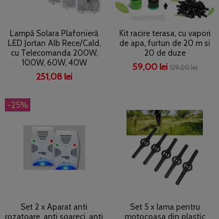
Lampă Solara Plafonieră
Kit racire terasa, cu vapori
LED Jortan Alb Rece/Cald,
de apa, furtun de 20 m si
cu Telecomanda 200W,
20 de duze
100W, 60W, 40W
59,00 lei
129,00 lei
251,08 lei
-25%
Set 2 x Aparat anti
Set 5 x lama pentru
rozatoare, anti soareci, anti
motocoasa din plastic