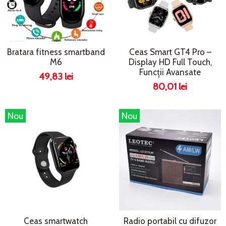
Bratara fitness smartband
Ceas Smart GT4 Pro –
M6
Display HD Full Touch,
Funcții Avansate
49,83 lei
80,01 lei
Nou
Nou
Ceas smartwatch
Radio portabil cu difuzor