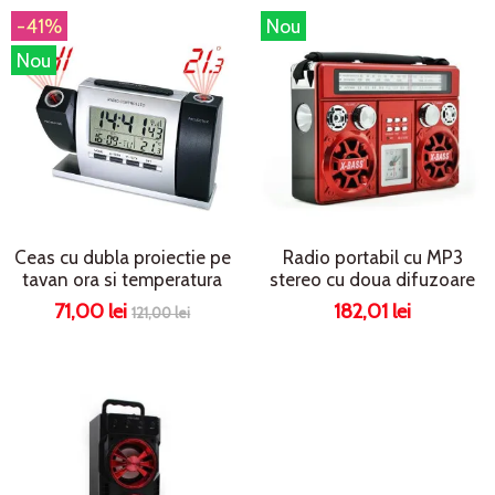
-41%
Nou
Nou
Ceas cu dubla proiectie pe
Radio portabil cu MP3
tavan ora si temperatura
stereo cu doua difuzoare
71,00 lei
182,01 lei
121,00 lei