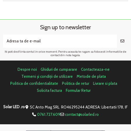
Sign up to newsletter
Iti poti desfiinta contul in orice moment. Pentru aceasta te rugam sa folosesti informatiile de
contact din nota legala.
Despre noi
Ghiduri de cumparare
Contacteaza-ne
Termeni și condiții de utilizare
Metode de plata
Politica de confidentialitate
Politica de retur
Livrare si plata
Solicita factura
Formular Retur
Solar LED .ro
SC Anto Mag SRL RO46295244 ADRESA: Libertatii 178, IF
0761.727.609
contact@solarled.ro