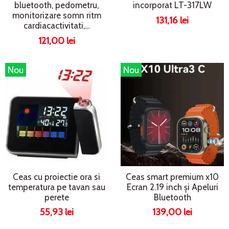
bluetooth, pedometru,
incorporat LT-317LW
monitorizare somn ritm
131,16 lei
cardiacactivitati,...
121,00 lei
Nou
Nou
Ceas cu proiectie ora si
Ceas smart premium x10
temperatura pe tavan sau
Ecran 2.19 inch și Apeluri
perete
Bluetooth
55,93 lei
139,00 lei