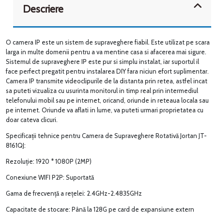
Descriere
O camera IP este un sistem de supraveghere fiabil. Este utilizat pe scara
larga in multe domenii pentru a va mentine casa si afacerea mai sigure.
Sistemul de supraveghere IP este pur si simplu instalat, iar suportul il
face perfect pregatit pentru instalarea DIY fara niciun efort suplimentar.
Camera IP transmite videoclipurile de la distanta prin retea, astfel incat
sa puteti vizualiza cu usurinta monitorul in timp real prin intermediul
telefonului mobil sau pe internet, oricand, oriunde in reteaua locala sau
pe internet. Oriunde va aflati in lume, va puteti urmari proprietatea cu
doar cateva clicuri.
Specificații tehnice pentru Camera de Supraveghere Rotativă Jortan JT-
8161QJ:
Rezoluție: 1920 * 1080P (2MP)
Conexiune WIFI P2P: Suportată
Gama de frecvență a rețelei: 2.4GHz-2.4835GHz
Capacitate de stocare: Până la 128G pe card de expansiune extern