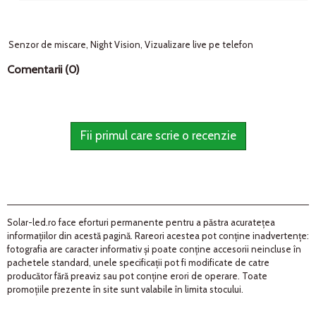
Senzor de miscare, Night Vision, Vizualizare live pe telefon
Comentarii (0)
Fii primul care scrie o recenzie
Solar-led.ro face eforturi permanente pentru a păstra acurateţea
informaţiilor din acestă pagină. Rareori acestea pot conţine inadvertenţe:
fotografia are caracter informativ şi poate conţine accesorii neincluse în
pachetele standard, unele specificaţii pot fi modificate de catre
producător fără preaviz sau pot conţine erori de operare. Toate
promoţiile prezente în site sunt valabile în limita stocului.