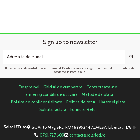
Sign up to newsletter
Iti poti desfiinta contul in orice moment. Pentru aceasta te rugam sa folosesti informatiile de
contact din nota legala.
Despre noi
Ghiduri de cumparare
Contacteaza-ne
Termeni și condiții de utilizare
Metode de plata
Politica de confidentialitate
Politica de retur
Livrare si plata
Solicita factura
Formular Retur
Solar LED .ro
SC Anto Mag SRL RO46295244 ADRESA: Libertatii 178, IF
0761.727.609
contact@solarled.ro