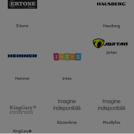
Ertone
Hausberg
Jortan
Heinner
Intex
Küstenlinie
Moollyfox
KingGary®