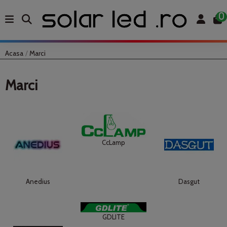
0
Acasa
Marci
Marci
CcLamp
Anedius
Dasgut
GDLITE