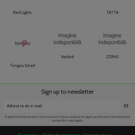
Red Lights
TATTA
Vacbird
ZZXHG
Tongou Smart
Sign up to newsletter
Iti poti desfiinta contul in orice moment. Pentru aceasta te rugam sa folosesti informatiile de
contact din nota legala.
Despre noi
Ghiduri de cumparare
Contacteaza-ne