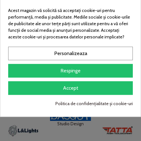
Acest magazin vă solicită să acceptați cookie-uri pentru
performanță, media și publicitate. Mediile sociale și cookie-urile
de publicitate ale unor terțe părți sunt utilizate pentru a vă oferi
funcții de social media și anunțuri personalizate. Acceptați
aceste cookie-uri și procesarea datelor personale implicate?
Mosthink
NO BRAND
Oberni
Personalizeaza
Respinge
Accept
POPOSOAP
PracticShop
OEM
Politica de confidențialitate și cookie-uri
Studio Design