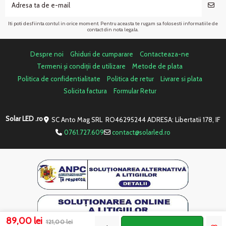
Iti poti desfiinta contul in orice moment. Pentru aceasta te rugam sa folosesti informatiile de
contact din nota legala.
Despre noi
Ghiduri de cumparare
Contacteaza-ne
Termeni și condiții de utilizare
Metode de plata
Politica de confidentialitate
Politica de retur
Livrare si plata
Solicita factura
Formular Retur
Solar LED .ro
SC Anto Mag SRL RO46295244 ADRESA: Libertatii 178, IF
0761.727.609
contact@solarled.ro
89,00 lei
121,00 lei