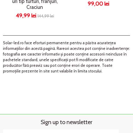
uri tip turturi, franjuri,
99,00 lei
Craciun
49,99 lei
144,99 lei
Solar-led.ro face eforturi permanente pentru a păstra acurateţea
informaţiilor din acestă pagină. Rareori acestea pot conţine inadvertenţe:
fotografia are caracter informativ şi poate conţine accesorii neincluse în
pachetele standard, unele specificaţii pot fi modificate de catre
producător fără preaviz sau pot conţine erori de operare. Toate
promoţiile prezente în site sunt valabile în limita stocului.
Sign up to newsletter