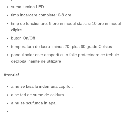
sursa lumina LED
timp incarcare complete: 6-8 ore
timp de functionare: 8 ore in modul static si 10 ore in modul
clipire
buton On/Off
temperatura de lucru: minus 20- plus 60 grade Celsius
panoul solar este acoperit cu o folie protectoare ce trebuie
dezlipita inainte de utilizare
Atentie!
a nu se lasa la indemana copiilor.
a se feri de surse de caldura.
a nu se scufunda in apa.