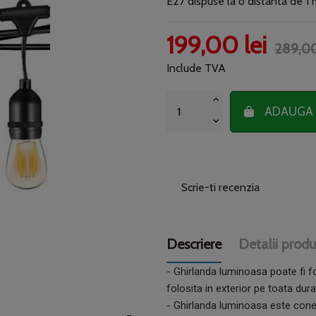
E27 dispuse la o distanta de 1
199,00 lei
289,00
Include TVA
ADAUGA 
Scrie-ti recenzia
Descriere
Detalii produ
- Ghirlanda luminoasa poate fi f
folosita in exterior pe toata dura
- Ghirlanda luminoasa este conect