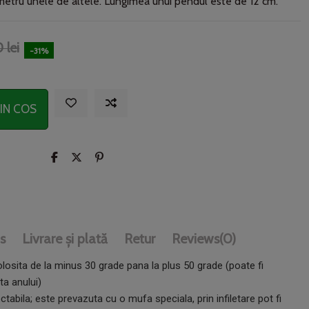
 metru unele de altele. Lungimea unui pendul este de 12 cm.
 lei
-31%
IN COS
s
Livrare și plată
Retur
Reviews
(0)
olosita de la minus 30 grade pana la plus 50 grade (poate fi
ta anului)
abila; este prevazuta cu o mufa speciala, prin infiletare pot fi