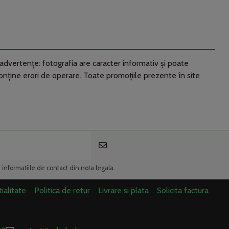
advertenţe: fotografia are caracter informativ şi poate
conţine erori de operare. Toate promoţiile prezente în site
i informatiile de contact din nota legala.
ialitate
Politica de retur
Livrare si plata
Solicita factura