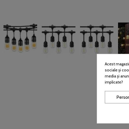
Acest magazin 
sociale și cook
media și anun
implicate?
Perso