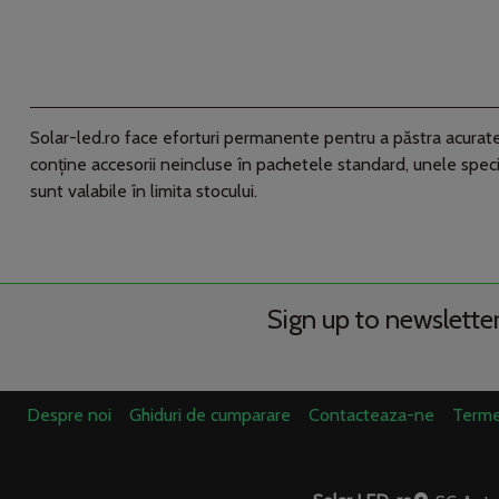
Solar-led.ro face eforturi permanente pentru a păstra acurateţ
conţine accesorii neincluse în pachetele standard, unele speci
sunt valabile în limita stocului.
Sign up to newslette
Despre noi
Ghiduri de cumparare
Contacteaza-ne
Termen