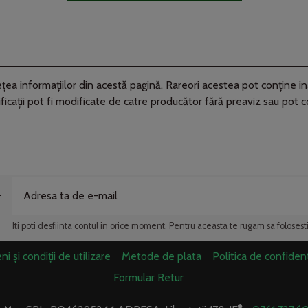
ea informaţiilor din acestă pagină. Rareori acestea pot conţine in
ficaţii pot fi modificate de catre producător fără preaviz sau pot 
r
Iti poti desfiinta contul in orice moment. Pentru aceasta te rugam sa folosest
i și condiții de utilizare
Metode de plata
Politica de confident
Formular Retur