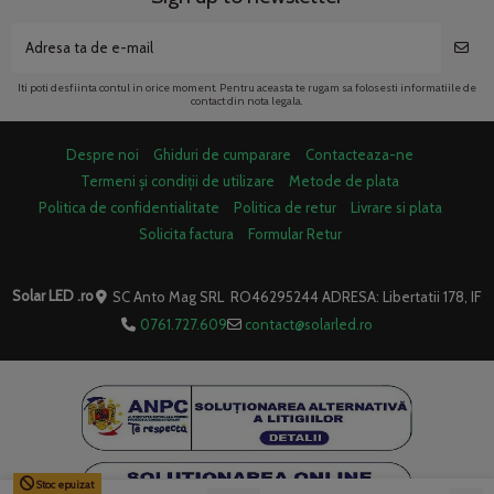
Iti poti desfiinta contul in orice moment. Pentru aceasta te rugam sa folosesti informatiile de
contact din nota legala.
Despre noi
Ghiduri de cumparare
Contacteaza-ne
Termeni și condiții de utilizare
Metode de plata
Politica de confidentialitate
Politica de retur
Livrare si plata
Solicita factura
Formular Retur
Solar LED .ro
SC Anto Mag SRL RO46295244 ADRESA: Libertatii 178, IF
0761.727.609
contact@solarled.ro
Stoc epuizat