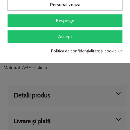
Numar de lumeni: 300 lm
Personalizeaza
Durata de viata: 3000 ore
Temperatura de lucru: 0 - 50°C
Respinge
Putere: 0,50 W
Inaltime pachet: 85 mm
Accept
Latime pachet: 142 mm
Adancime pachet: 285 mm
Politica de confidențialitate și cookie-uri
Curent maxim: ≤150mA
Tensiune de intrare: DC 3V
Material: ABS + sticla
Detalii produs
Livrare și plată