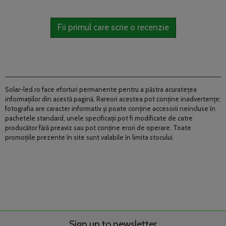
Fii primul care scrie o recenzie
Solar-led.ro face eforturi permanente pentru a păstra acurateţea
informaţiilor din acestă pagină. Rareori acestea pot conţine inadvertenţe:
fotografia are caracter informativ şi poate conţine accesorii neincluse în
pachetele standard, unele specificaţii pot fi modificate de catre
producător fără preaviz sau pot conţine erori de operare. Toate
promoţiile prezente în site sunt valabile în limita stocului.
Sign up to newsletter