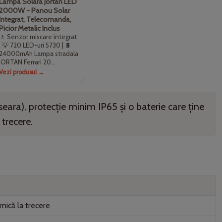
Lampa Solara Jortan LED
2000W - Panou Solar
Integrat, Telecomanda,
Picior Metalic Inclus
🚶 Senzor miscare integrat
| 💡 720 LED-uri 5730 | 🔋
24000mAh Lampa stradala
JORTAN Ferrari 20…
Vezi produsul →
 seara), protecție minim
IP65
și o baterie care ține
 trecere.
nică la trecere