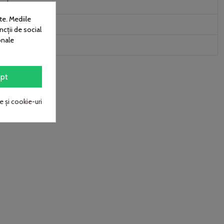
cular
te. Mediile
ncții de social
onale
pt
e și cookie-uri