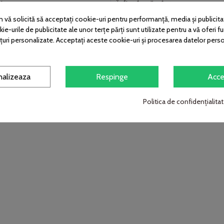
i
Înfipt în pământ, senzor crepus
vă solicită să acceptați cookie-uri pentru performanță, media și publicita
mi
Lumină caldă, aspect decorativ
ie-urile de publicitate ale unor terțe părți sunt utilizate pentru a vă oferi fu
țuri personalizate. Acceptați aceste cookie-uri și procesarea datelor pers
ritate
Putere mare, panou separat
nalizeaza
Respinge
Acce
Politica de confidențialitat