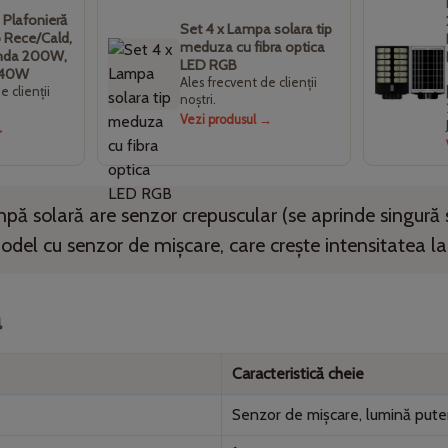
 Plafonieră
Set 4 x Lampa solara tip
b Rece/Cald,
meduza cu fibra optica
nda 200W,
LED RGB
 40W
Ales frecvent de clienții
e clienții
noștri.
Vezi produsul →
→
mpă solară are
senzor crepuscular
(se aprinde singură
model cu
senzor de mișcare
, care crește intensitatea la
ă
Caracteristică cheie
Senzor de mișcare, lumină puter