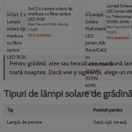
Lampă Solara
Set 2 x Lampa solara tip
LED Jortan Al
meduza cu fibra optica
cu Telecoma
LED RGB
100W, 60W,
Ales frecvent de clienții
Ales frecvent d
noștri.
noștri.
Vezi produsul →
Vezi produsul 
Pentru grădină, alee sau terasă, cea mai bună la
toată noaptea. Dacă vrei și siguranță, alege un 
Tipuri de lămpi solare de grădin
Tip
Potrivit pentru
Lampă de perete
Gard, ușă, terasă