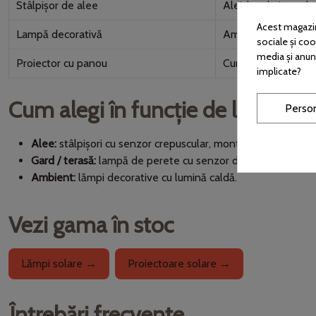
Stâlpișor de alee
Alei, borduri, rondur
Acest magazin 
Lampă decorativă
Ambient, masă, po
sociale și cook
media și anun
Proiector cu panou
Curte, intrare, secu
implicate?
Cum alegi în funcție de loc
Perso
Alee:
stâlpișori cu senzor crepuscular, montaj fără unelte.
Gard / terasă:
lampă de perete cu senzor de mișcare.
Ambient:
lămpi decorative cu lumină caldă.
Vezi gama în stoc
Lămpi solare →
Proiectoare solare →
Întrebări frecvente