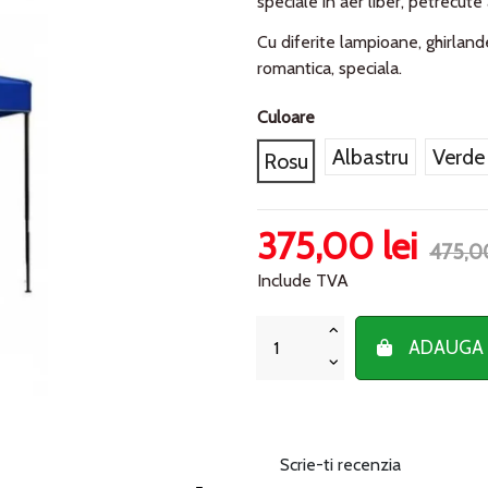
speciale in aer liber, petrecute a
Cu diferite lampioane, ghirland
romantica, speciala.
Culoare
Albastru
Verde
Rosu
375,00 lei
475,00
Include TVA
ADAUGA 
Scrie-ti recenzia