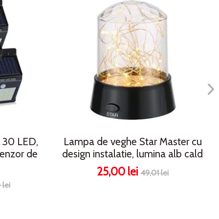
u 30 LED,
Lampa de veghe Star Master cu
senzor de
design instalatie, lumina alb cald
25,00 lei
49,01 lei
lei