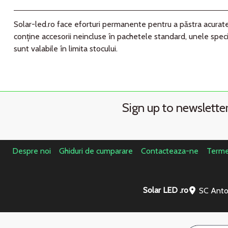
Solar-led.ro face eforturi permanente pentru a păstra acurateţ
conţine accesorii neincluse în pachetele standard, unele speci
sunt valabile în limita stocului.
Sign up to newslette
Despre noi
Ghiduri de cumparare
Contacteaza-ne
Termen
Solar LED .ro
SC Anto