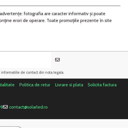
advertenţe: fotografia are caracter informativ şi poate
conţine erori de operare. Toate promoţiile prezente în site
i informatiile de contact din nota legala.
ialitate
Politica de retur
Livrare si plata
Solicita factura
09
contact@solarled.ro