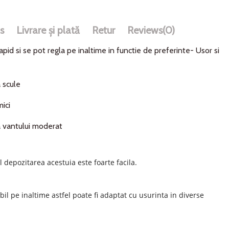
s
Livrare și plată
Retur
Reviews
(0)
pid si se pot regla pe inaltime in functie de preferinte- Usor si
 scule
mici
 a vantului moderat
el depozitarea acestuia este foarte facila.
abil pe inaltime astfel poate fi adaptat cu usurinta in diverse