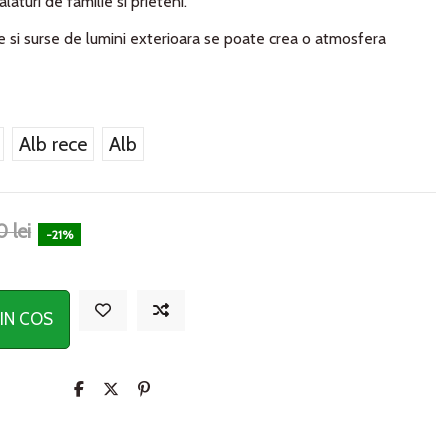
laturi de familie si prieteni.
e si surse de lumini exterioara se poate crea o atmosfera
Alb rece
Alb
 lei
-21%
IN COS