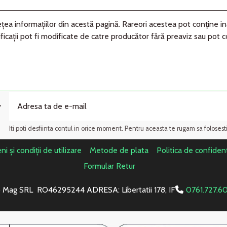
ea informaţiilor din acestă pagină. Rareori acestea pot conţine in
ficaţii pot fi modificate de catre producător fără preaviz sau pot 
r
Iti poti desfiinta contul in orice moment. Pentru aceasta te rugam sa folosest
i și condiții de utilizare
Metode de plata
Politica de confident
Formular Retur
 Mag SRL RO46295244 ADRESA: Libertatii 178, IF
0761.727.6