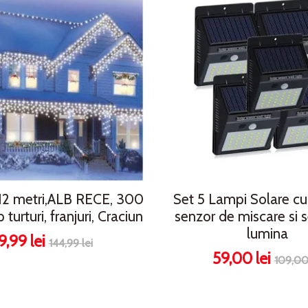
 12 metri,ALB RECE, 300
Set 5 Lampi Solare c
 turturi, franjuri, Craciun
senzor de miscare si 
lumina
9,99 lei
144,99 lei
59,00 lei
109,00 