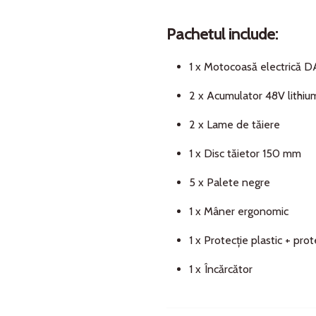
Pachetul include:
1 x Motocoasă electrică
2 x Acumulator 48V lithiu
2 x Lame de tăiere
1 x Disc tăietor 150 mm
5 x Palete negre
1 x Mâner ergonomic
1 x Protecție plastic + pro
1 x Încărcător