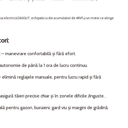
asa electrică DASGUT, echipată cu doi acumulatori de 48Vf și un motor ce atinge
ori:
t
– manevrare confortabilă și fără efort.
autonomie de până la 1 ora de lucru continuu.
 elimină reglajele manuale, pentru lucru rapid și fără
asigură tăieri precise chiar și în zonele dificile /inguste. .
lă pentru gazon, buruieni, gard viu și margini de grădină.