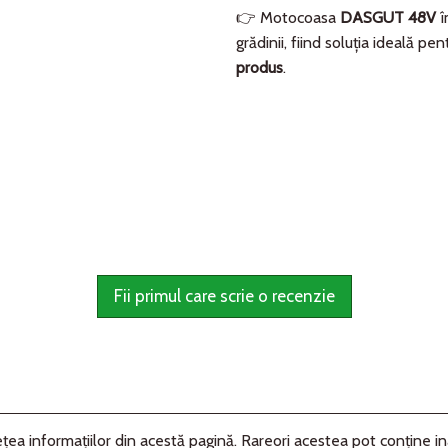
👉 Motocoasa
DASGUT 48V
î
grădinii, fiind soluția ideală pen
produs
.
Fii primul care scrie o recenzie
ea informaţiilor din acestă pagină. Rareori acestea pot conţine in