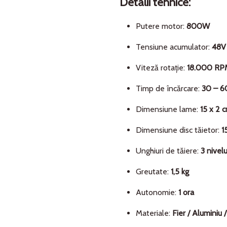
Detalii tehnice:
Putere motor:
800W
Tensiune acumulator:
48V 
Viteză rotație:
18.000 RP
Timp de încărcare:
30 – 6
Dimensiune lame:
15 x 2 
Dimensiune disc tăietor:
1
Unghiuri de tăiere:
3 nivelu
Greutate:
1,5 kg
Autonomie:
1 ora
Materiale:
Fier / Aluminiu 