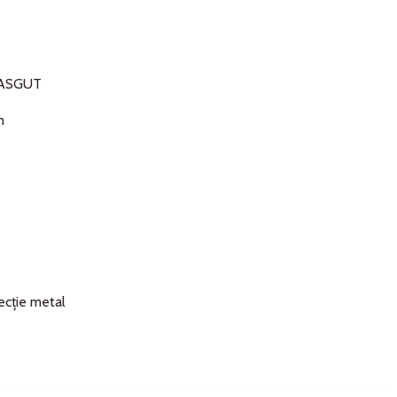
 DASGUT
m
tecție metal