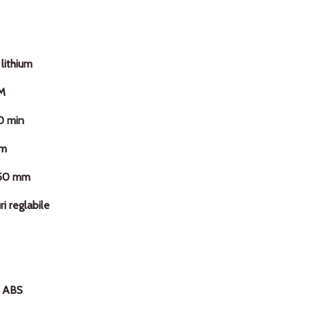
lithium
M
0 min
cm
50 mm
ri reglabile
/ ABS