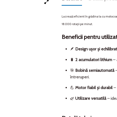
Lucrează eficient în grădina ta cu motoco
18.000 rotații pe minut.
Beneficii pentru utilizat
🪶
Design ușor și echilibra
🔋
2 acumulatori lithium
– 
🎯
Bobină semiautomată
–
întreruperi.
💪
Motor fiabil și durabil
– 
🌿
Utilizare versatilă
– idea