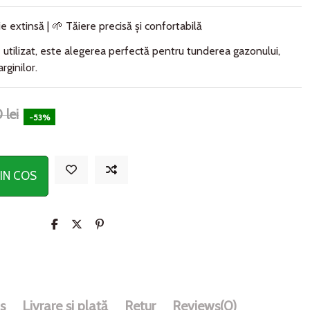
e extinsă | 🌱 Tăiere precisă și confortabilă
e utilizat, este alegerea perfectă pentru tunderea gazonului,
rginilor.
 lei
-53%
IN COS
s
Livrare și plată
Retur
Reviews
(0)