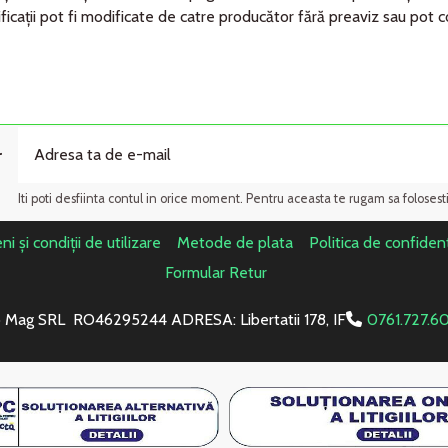
ficaţii pot fi modificate de catre producător fără preaviz sau pot 
r
Iti poti desfiinta contul in orice moment. Pentru aceasta te rugam sa folosest
i și condiții de utilizare
Metode de plata
Politica de confident
Formular Retur
 Mag SRL RO46295244 ADRESA: Libertatii 178, IF
0761.727.6