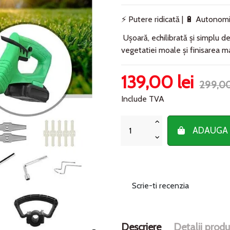
⚡ Putere ridicată | 🔋 Autonomi
Ușoară, echilibrată și simplu d
vegetatiei moale și finisarea ma
139,00 lei
299,00
Include TVA
ADAUGA 
Scrie-ti recenzia
Descriere
Detalii produ