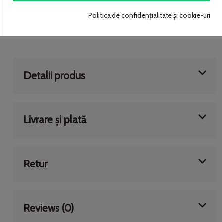
Pentru a beneficia de garanție, produsul trebuie folosit conform
instrucțiunilor de siguranță și protejat de intemperii.
Politica de confidențialitate și cookie-uri
Detalii produs
Livrare și plată
Retur
Reviews (0)