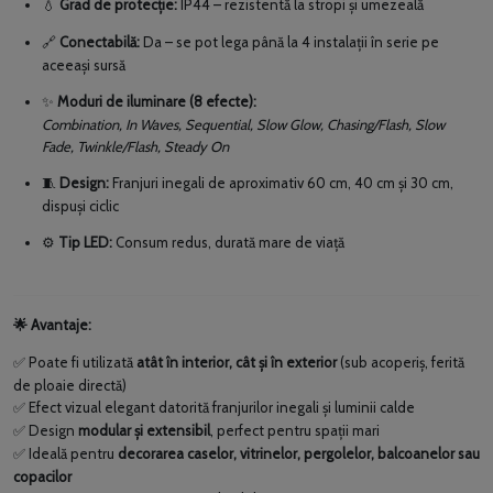
Grad de protecție:
IP44 – rezistentă la stropi și umezeală
💧
Conectabilă:
Da – se pot lega până la 4 instalații în serie pe
🔗
aceeași sursă
Moduri de iluminare (8 efecte):
✨
Combination, In Waves, Sequential, Slow Glow, Chasing/Flash, Slow
Fade, Twinkle/Flash, Steady On
Design:
Franjuri inegali de aproximativ 60 cm, 40 cm și 30 cm,
🧵
dispuși ciclic
Tip LED:
Consum redus, durată mare de viață
⚙️
Avantaje:
🌟
Poate fi utilizată
atât în interior, cât și în exterior
(sub acoperiș, ferită
✅
de ploaie directă)
Efect vizual elegant datorit
ă
franjurilor inegali
ș
i luminii calde
✅
Design
modular și extensibil
, perfect pentru spații mari
✅
Ideal
ă
pentru
decorarea caselor, vitrinelor, pergolelor, balcoanelor sau
✅
copacilor