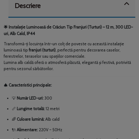
Descriere
Instalație Luminoasă de Crăciun Tip Franjuri (Turturi) – 12 m, 300 LED-
🌟
uri, Alb Cald, IP44
Transformă-ți locuința într-un colț de poveste cu această instalație
luminoasă tip
franjuri (turturi)
, perfectă pentru decorarea caselor,
ferestrelor, teraselor sau spațiilor comerciale.
Lumina alb caldă oferă o atmosferă plăcută, elegantă și festivă, potrivită
pentru sezonul sărbătorilor.
Caracteristici principale:
🎄
Număr LED-uri:
300
💡
Lungime totală:
12 metri
📏
Culoare lumină:
Alb cald
🌈
Alimentare:
220V ~ 50Hz
🔌