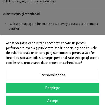
LED-uri sigure, economice
ș
i durabile
✅
Instrucțiuni și atenționări:
⚠️
Nu lăsați instalația în funcțiune nesupravegheată sau la îndemâna
copiilor;
Nu interveniți asupra produsului când este conectat la priză;
Acest magazin vă solicită să acceptați cookie-uri pentru
Utilizați doar la prize protejate de umezeală și intemperii;
performanță, media și publicitate. Mediile sociale și cookie-urile
Conectorii și adaptorul trebuie feriți de contactul direct cu apa;
de publicitate ale unor terțe părți sunt utilizate pentru a vă oferi
funcții de social media și anunțuri personalizate. Acceptați aceste
Deși produsul are protecție IP44,
nu se recomandă expunerea
cookie-uri și procesarea datelor personale implicate?
directă la ploaie sau ninsoare
(risc de scurtcircuit sau deteriorare).
Personalizeaza
Video de prezentare cu caracter informativ.
📹
Respinge
Garanție:
🛡️
Garanția
nu acoperă defectele cauzate de contactul direct cu apa
sau
Accept
de
utilizarea necorespunzătoare
.