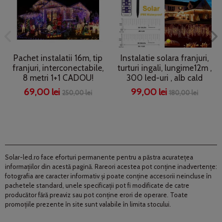
Pachet instalatii 16m, tip
Instalatie solara franjuri,
franjuri, interconectabile,
turturi ingali, lungime12m ,
8 metri 1+1 CADOU!
300 led-uri , alb cald
69,00 lei
99,00 lei
250,00 lei
180,00 lei
Solar-led.ro face eforturi permanente pentru a păstra acurateţea
informaţiilor din acestă pagină. Rareori acestea pot conţine inadvertenţe:
fotografia are caracter informativ şi poate conţine accesorii neincluse în
pachetele standard, unele specificaţii pot fi modificate de catre
producător fără preaviz sau pot conţine erori de operare. Toate
promoţiile prezente în site sunt valabile în limita stocului.