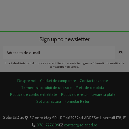
Sign up to newsletter
Iti poti desfiinta contul in orice moment. Pentru aceasta te rugam sa folosesti informatiile de
contact din nota legala.
Despre noi
Ghiduri de cumparare
Contacteaza-ne
Termeni și condiții de utilizare
Metode de plata
Politica de confidentialitate
Politica de retur
Livrare si plata
Solicita factura
Formular Retur
Solar LED .ro
SC Anto Mag SRL RO46295244 ADRESA: Libertatii 178, IF
0761.727.609
contact@solarled.ro